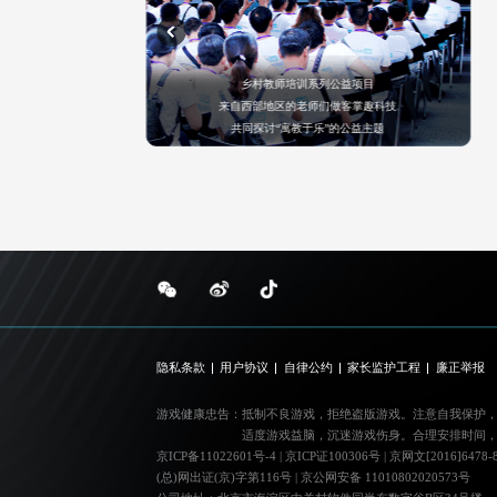
乡村教师培训系列公益项目
生家庭
来自西部地区的老师们做客掌趣科技
共同探讨“寓教于乐”的公益主题
隐私条款
用户协议
自律公约
家长监护工程
廉正举报
游戏健康忠告：
抵制不良游戏，拒绝盗版游戏。注意自我保护
适度游戏益脑，沉迷游戏伤身。合理安排时间
京ICP备11022601号-4
|
京ICP证100306号
|
京网文[2016]6478-
(总)网出证(京)字第116号
|
京公网安备 11010802020573号